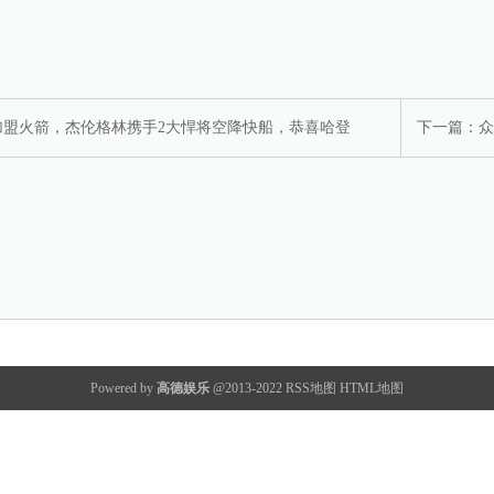
加盟火箭，杰伦格林携手2大悍将空降快船，恭喜哈登
下一篇：
众
Powered by
高德娱乐
@2013-2022
RSS地图
HTML地图