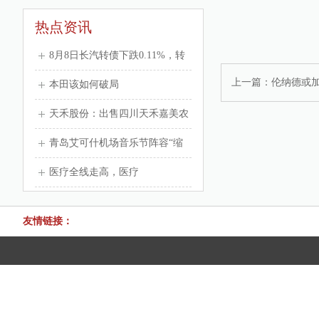
热点资讯
8月8日长汽转债下跌0.11%，转
上一篇：
伦纳德或
股溢价率90.82%
本田该如何破局
天禾股份：出售四川天禾嘉美农
业科技有限公司60%股权
青岛艾可什机场音乐节阵容“缩
水”观众喊话主办方退机票手续
医疗全线走高，医疗
费
ETF（512170）大涨超3.5%！昭
友情链接：
衍新药涨停，爱