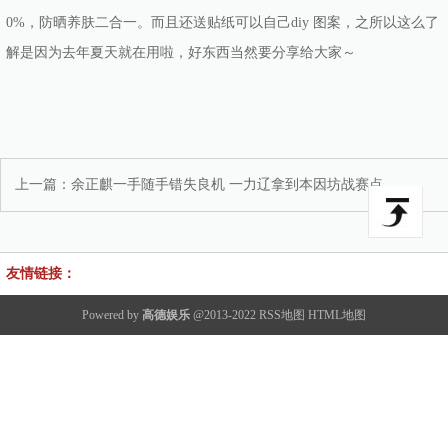
0%，防晒养肤二合一。而且还送贴纸可以自己diy 图案，之所以这么了
解是因为去年夏天就在用啦，好东西当然要分享给大家～
上一篇：
余正麒一手随手错失良机 一力辽拿到本因坊战赛点
友情链接：
Powered by
高德娱乐
@2013-2022
RSS地图
HTML地图