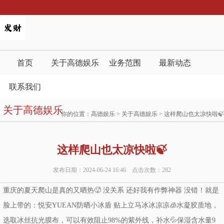
首页
关于高德娱乐
业务范围
最新动态
联系我们
关于高德娱乐
你的位置：
高德娱乐
>
关于高德娱乐
> 这样爬山也太凉快啦🍃
这样爬山也太凉快啦🍃
发布日期：2024-06-24 16:46 点击次数：282
重庆的夏天爬山是真的又晒热🥵 没关系 还好我有作弊神器 没错！就是
脸上带的：悦安YUEAN防晒小冰盾 贴上立马冰冰凉凉🧊水凝胶质地，
选取冰丝抗光膜布，可以有效阻止98%的紫外线，补水💦保湿含水量9